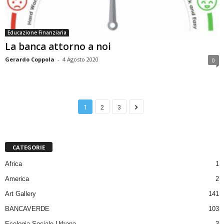
Educazione Finanziaria
La banca attorno a noi
Gerardo Coppola
-
4 Agosto 2020
0
1
2
3
CATEGORIE
Africa
1
America
2
Art Gallery
141
BANCAVERDE
103
Ecologia Sociale Urbana
3