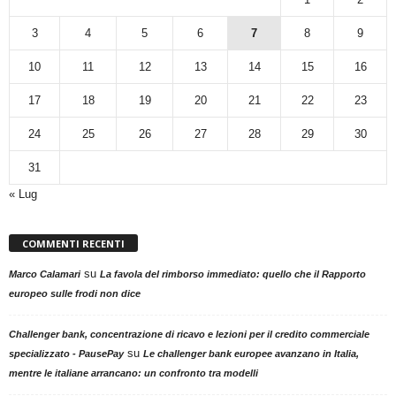
3
4
5
6
7
8
9
10
11
12
13
14
15
16
17
18
19
20
21
22
23
24
25
26
27
28
29
30
31
« Lug
COMMENTI RECENTI
su
Marco Calamari
La favola del rimborso immediato: quello che il Rapporto
europeo sulle frodi non dice
Challenger bank, concentrazione di ricavo e lezioni per il credito commerciale
su
specializzato - PausePay
Le challenger bank europee avanzano in Italia,
mentre le italiane arrancano: un confronto tra modelli