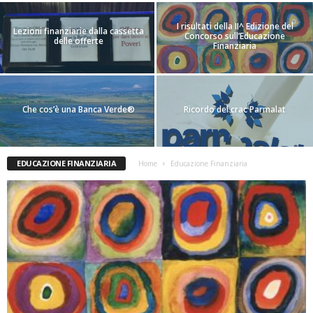
I risultati della II^ Edizione del
Lezioni finanziarie dalla cassetta
Concorso sull’Educazione
delle offerte
Finanziaria
Che cos’è una Banca Verde®️
Ricordo del crac Parmalat
EDUCAZIONE FINANZIARIA
Home
Educazione Finanziaria