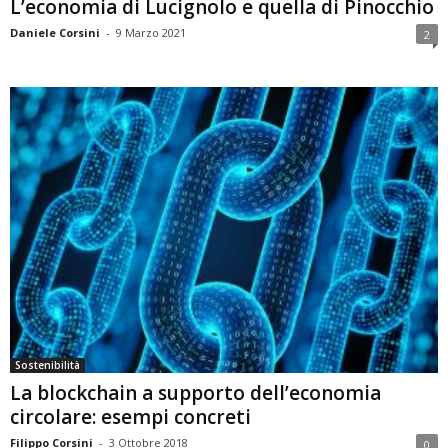
L’economia di Lucignolo e quella di Pinocchio
Daniele Corsini
-
9 Marzo 2021
2
Sostenibilità
La blockchain a supporto dell’economia
circolare: esempi concreti
Filippo Corsini
-
3 Ottobre 2018
0