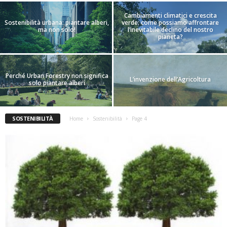
Cambiamenti climatici e crescita
Sostenibilità urbana: piantare alberi,
verde: come possiamo affrontare
ma non solo!
l’inevitabile declino del nostro
pianeta?
Perché Urban Forestry non significa
L’invenzione dell’Agricoltura
solo piantare alberi
SOSTENIBILITÀ
Home
Sostenibilità
Page 4